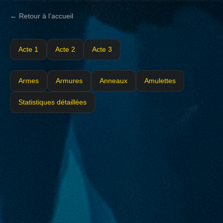
← Retour à l’accueil
Acte 1
Acte 2
Acte 3
Armes
Armures
Anneaux
Amulettes
Statistiques détaillées