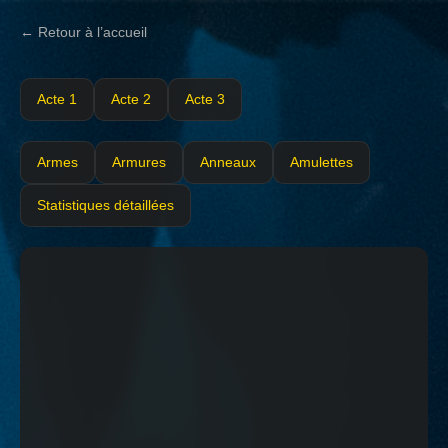
← Retour à l’accueil
Acte 1
Acte 2
Acte 3
Armes
Armures
Anneaux
Amulettes
Statistiques détaillées