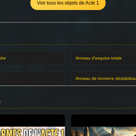
Voir tous les objets de Acte 1
phe
Anneau d'esquive totale
Anneau de tonnerre déstabilisa
e