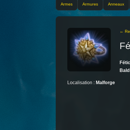
Armes
Armures
Anneaux
← Ret
Fé
Féti
Bald
Localisation :
Malforge