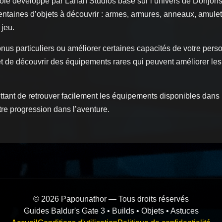
 rôle développé par Larian Studios basé sur l’univers de Donjo
entaines d’objets à découvrir : armes, armures, anneaux, amule
 jeu.
onus particuliers ou améliorer certaines capacités de votre pers
et de découvrir des équipements rares qui peuvent améliorer le
ttant de retrouver facilement les équipements disponibles dans 
otre progression dans l’aventure.
© 2026 Papounathor — Tous droits réservés
Guides Baldur's Gate 3 • Builds • Objets • Astuces