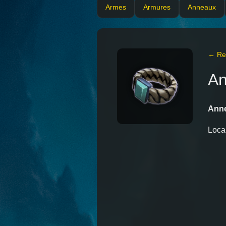
Armes
Armures
Anneaux
← Ret
An
Anne
Local