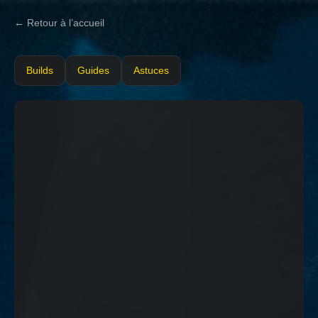
← Retour à l’accueil
Builds
Guides
Astuces