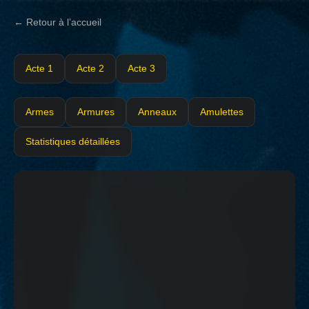
← Retour à l’accueil
Acte 1
Acte 2
Acte 3
Armes
Armures
Anneaux
Amulettes
Statistiques détaillées