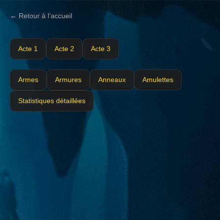
← Retour à l’accueil
Acte 1
Acte 2
Acte 3
Armes
Armures
Anneaux
Amulettes
Statistiques détaillées