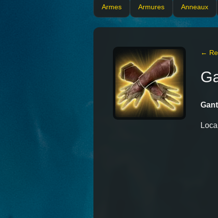
Armes
Armures
Anneaux
← Ret
Ga
Gant
Local