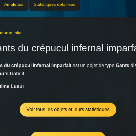
Amulettes
Statistiques détaillées
our au site
nts du crépucul infernal imparfa
s du crépucul infernal imparfait
est un objet de type
Gants
di
ur's Gate 3
.
ltime Lueur
Voir tous les objets et leurs statistiques