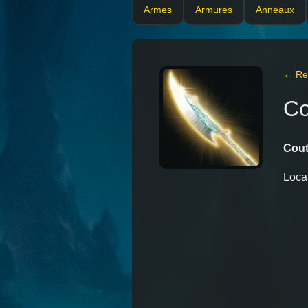
Armes
Armures
Anneaux
← Ret
Co
Cout
Local