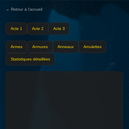
← Retour à l’accueil
Acte 1
Acte 2
Acte 3
Armes
Armures
Anneaux
Amulettes
Statistiques détaillées