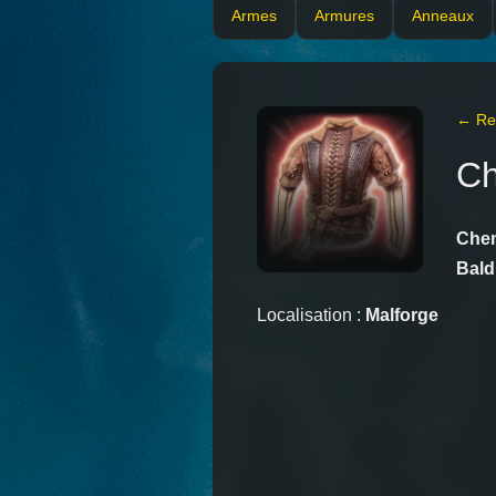
Armes
Armures
Anneaux
← Ret
Ch
Chem
Bald
Localisation :
Malforge