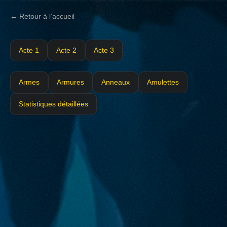
← Retour à l’accueil
Acte 1
Acte 2
Acte 3
Armes
Armures
Anneaux
Amulettes
Statistiques détaillées