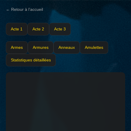
← Retour à l’accueil
Acte 1
Acte 2
Acte 3
Armes
Armures
Anneaux
Amulettes
Statistiques détaillées