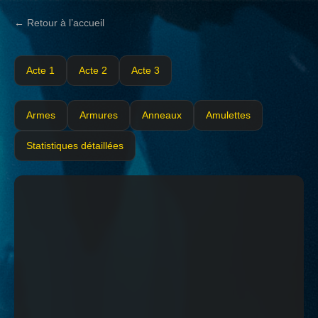
← Retour à l’accueil
Acte 1
Acte 2
Acte 3
Armes
Armures
Anneaux
Amulettes
Statistiques détaillées