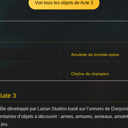
Voir tous les objets de Acte 3
Amulette de tremble-épine
Chaîne de champion
Gate 3
 rôle développé par Larian Studios basé sur l’univers de Donjo
entaines d’objets à découvrir : armes, armures, anneaux, amule
 jeu.